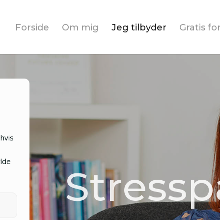
Forside
Om mig
Jeg tilbyder
Gratis f
hvis
ylde
Stress