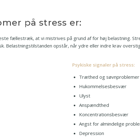
er på stress er:
este fællestræk, at vi mistrives på grund af for høj belastning. 
. Belastningstilstanden opstår, når ydre eller indre krav oversti
Psykiske signaler på stress:
Træthed og søvnproblemer
Hukommelses­besvær
Ulyst
Anspændthed
Koncentrations­besvær
Angst for almindelige probl
Depression