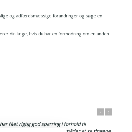
ropslige og adfærdsmæssige forandringer og søge en
erer din læge, hvis du har en formodning om en anden
r fået rigtig god sparring i forhold til
ar fået gode værktøjer og nye måder at se tingene