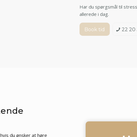
Har du spørgsmål til stress
allerede i dag.
Book tid
22 20 
tende
hvis du ønsker at høre