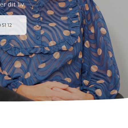
r dit liv
 51 12