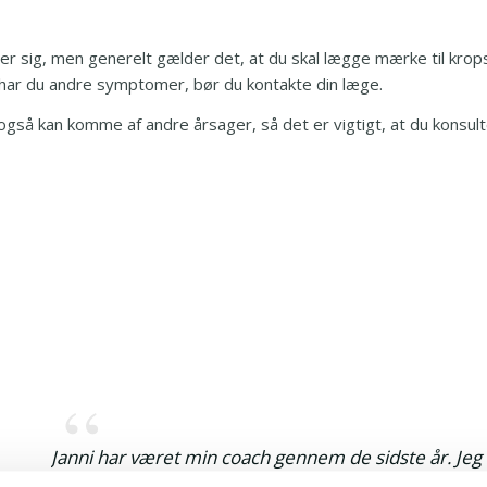
viser sig, men generelt gælder det, at du skal lægge mærke til k
r har du andre symptomer, bør du kontakte din læge.
så kan komme af andre årsager, så det er vigtigt, at du konsult
Janni har været min coach gennem de sidste år. Jeg ha
stresshåndtering og personlig udvikling, hvor jeg h