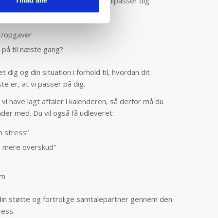
 forskellige elementer, som vi tilpasser dig:
 siden sidst?
r/opgaver
 på til næste gang?
 dig og din situation i forhold til, hvordan dit
te er, at vi passer på dig.
 vi have lagt aftaler i kalenderen, så derfor må du
der med. Du vil også få udleveret:
 stress”
– mere overskud”
rm
 din støtte og fortrolige samtalepartner gennem den
ress.