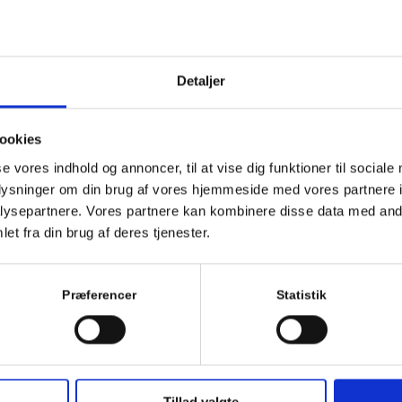
på. Det har hjulpet mig utroligt meget og udviklet mig
krævende arbejde. Jeg havde ikke været, hvor jeg er 
varmt anbefale Janni.
Detaljer
Lars
ookies
se vores indhold og annoncer, til at vise dig funktioner til sociale
oplysninger om din brug af vores hjemmeside med vores partnere i
ysepartnere. Vores partnere kan kombinere disse data med andr
et fra din brug af deres tjenester.
Præferencer
Statistik
ed at stoppe
Samtale tera
Tillad valgte