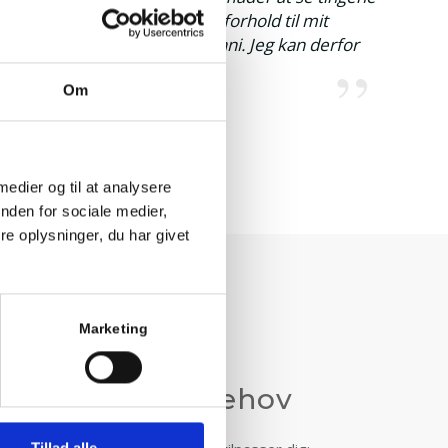
 personligt, både privat og i forhold til mit
i dag uden mit forløb hos Janni. Jeg kan derfor
Om
 medier og til at analysere
nden for sociale medier,
e oplysninger, du har givet
Marketing
pi efter dine behov
Tillad alle