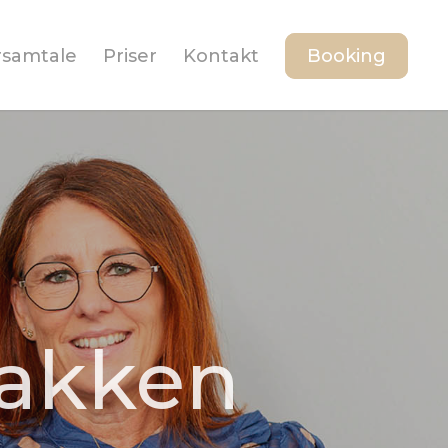
orsamtale
Priser
Kontakt
Booking
pakken