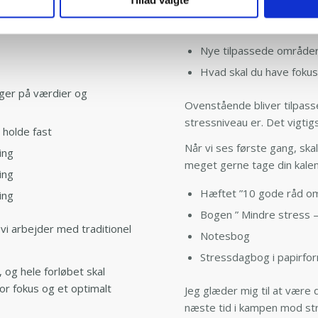
Hver samtale er opbygget af
om 7 samtaler med fokus på:
Hvordan har du haft det
Nye tilpassede område
Hvad skal du have fokus
gger på værdier og
Ovenstående bliver tilpasset
stressniveau er. Det vigtigs
t holde fast
Når vi ses første gang, skal
ing
meget gerne tage din kalen
ing
Hæftet ”10 gode råd om
ing
Bogen ” Mindre stress 
vi arbejder med traditionel
Notesbog
Stressdagbog i papirfo
og hele forløbet skal
for fokus og et optimalt
Jeg glæder mig til at være
næste tid i kampen mod st