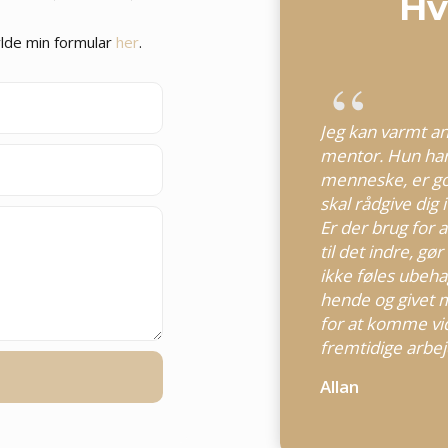
Hv
ylde min formular
her
.
Jeg kan varmt an
mentor. Hun har 
menneske, er god
skal rådgive dig
Er der brug for 
til det indre, gø
ikke føles ubeha
hende og givet 
for at komme vid
fremtidige arbej
Allan