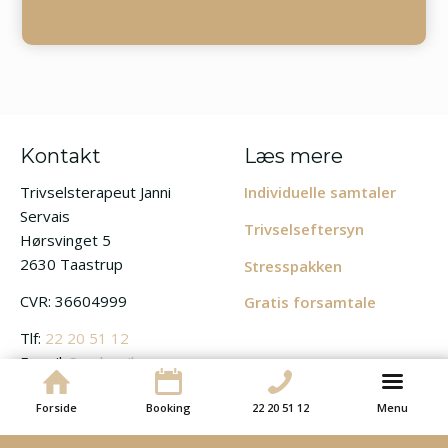
Kontakt
Læs mere
Trivselsterapeut Janni
Individuelle samtaler
Servais
Trivselseftersyn
Hørsvinget 5
2630 Taastrup
Stresspakken
CVR: 36604999
Gratis forsamtale
Tlf:
22 20 51 12
E-mail:
Send mail
Forside
Booking
22 20 51 12
Menu