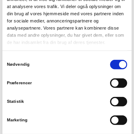
at analysere vores trafik. Vi deler også oplysninger om
Trivselseftersyn
850 kr. pr session (1 time)
din brug af vores hjemmeside med vores partnere inden
for sociale medier, annonceringspartnere og
Trivselsklippekort
3.999 kr.
analysepartnere. Vores partnere kan kombinere disse
5 sessioner
data med andre oplysninger, du har givet dem, eller som
de har indsamlet fra din brug af deres tjenester.
Stresspakken
6.950 kr.
7 sessioner inkl. materiale
Samtykkevalg
Nødvendig
Forsamtale på 20 minutter
Gratis
Denne samtale er for at sikre os, at vi er et match, og
at jeg kan hjælpe dig med det, du har brug for.
Præferencer
Betaling
Statistik
Betaling bedes være via bankoverførsel eller
Mobilepay.
Uanset hvordan du ønsker at betale, kan der
Marketing
fremsendes faktura på alle dine køb på e-mail via
Dinero.