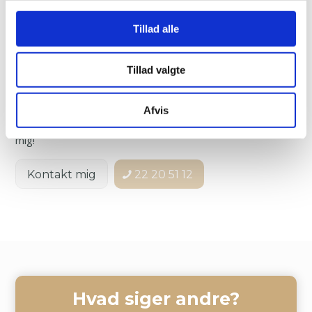
Der afregnes efter hver session.
Tillad alle
Afbud
Afbud til en session skal ske senest 24 timer før. Ved
Tillad valgte
udeblivelse eller for sent afbud betales fuld pris.
Afvis
Hvis du har spørgsmål, så skriver eller ringer du bare til
mig!
Kontakt mig
22 20 51 12
Hvad siger andre?