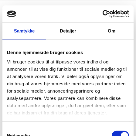
Samtykke
Detaljer
Om
Kontakt
Læs mere
Denne hjemmeside bruger cookies
Trivselsterapeut Janni
Individuelle samtaler
Servais
Vi bruger cookies til at tilpasse vores indhold og
Trivselseftersyn
Hørsvinget 5
annoncer, til at vise dig funktioner til sociale medier og til
2630 Taastrup
Stresspakken
at analysere vores trafik. Vi deler også oplysninger om
din brug af vores hjemmeside med vores partnere inden
CVR: 36604999
Gratis forsamtale
for sociale medier, annonceringspartnere og
Tlf:
22 20 51 12
analysepartnere. Vores partnere kan kombinere disse
E-mail:
Send mail
data med andre oplysninger, du har givet dem, eller som
de har indsamlet fra din brug af deres tjenester.
Samtykkevalg
Nødvendig