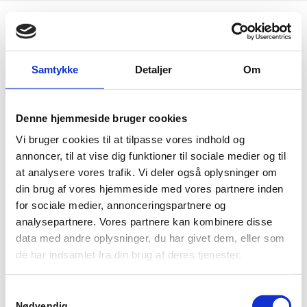
Samtykke
Detaljer
Om
Kontakt
Læs mere
Denne hjemmeside bruger cookies
Trivselsterapeut Janni
Individuelle samtaler
Servais
Vi bruger cookies til at tilpasse vores indhold og
Trivselseftersyn
Hørsvinget 5
annoncer, til at vise dig funktioner til sociale medier og til
2630 Taastrup
Stresspakken
at analysere vores trafik. Vi deler også oplysninger om
din brug af vores hjemmeside med vores partnere inden
CVR: 36604999
Gratis forsamtale
for sociale medier, annonceringspartnere og
Tlf:
22 20 51 12
analysepartnere. Vores partnere kan kombinere disse
E-mail:
Send mail
data med andre oplysninger, du har givet dem, eller som
de har indsamlet fra din brug af deres tjenester.
Samtykkevalg
Nødvendig